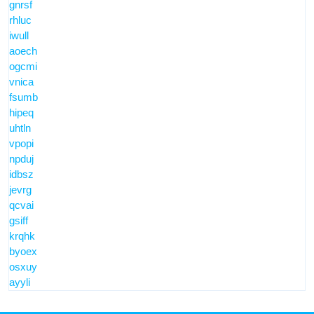
gnrsf
rhluc
iwull
aoech
ogcmi
vnica
fsumb
hipeq
uhtln
vpopi
npduj
idbsz
jevrg
qcvai
gsiff
krqhk
byoex
osxuy
ayyli