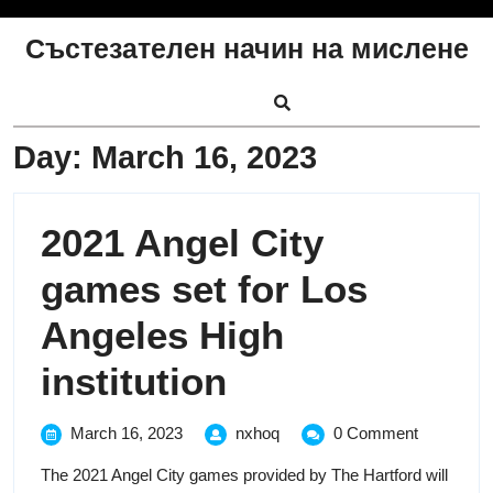
Skip
to
Състезателен начин на мислене
content
Day:
March 16, 2023
2021 Angel City
games set for Los
Angeles High
2021
institution
Angel
March
2021
March 16, 2023
nxhoq
0 Comment
16,
Angel
City
The 2021 Angel City games provided by The Hartford will
2023
City