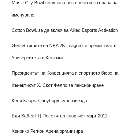
Music City Bowl получава нов спонсор за права на
именуване
Cotton Bowl, за да включва Allied Esports Activation
Gen.G тигрите на NBA 2K League се преместват в
Университета в Кентъки
Президентът на Конвенцията и спортното бюро на
Кънектикът Х. Скот Фелпс за пенсиониране
Кели Кларк: Сноуборд суперзвезда
Еди Хабек III | Посетител спортист март 2011 г.
Хенрико Регион Арена организира