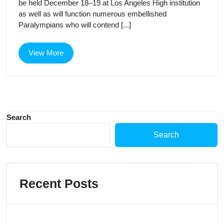
be held December 18–19 at Los Angeles High institution
games
games
as well as will function numerous embellished
set
Paralympians who will contend [...]
set
for
Los
for
Angeles
View
View More
High
More
Los
institution
Angeles
High
Search
institution
Search
Recent Posts