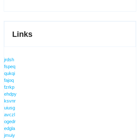
Links
jrdsh
fspeq
qukqi
fajoq
fzrkp
ehdpy
ksvnr
uiusg
avczl
ogedr
edgla
jmuiy